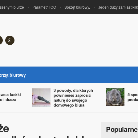
snym biurze
Parametr TCO
Sprzęt biurowy.
Jeden duży zamiast kilku
przęt biurowy
3 powody, dla których
owa a ludzki
5 spo
powinieneś zaprosić
o i dusza
produ
naturę do swojego
domowego biura
że
Popularne