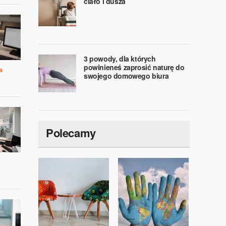
ciało i dusza
3 powody, dla których
powinieneś zaprosić naturę do
a
swojego domowego biura
Polecamy