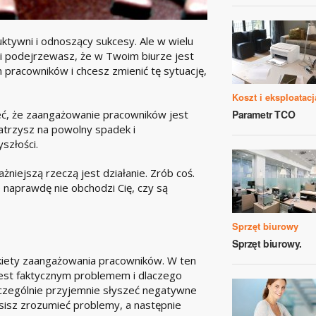
ktywni i odnoszący sukcesy. Ale w wielu
śli podejrzewasz, że w Twoim biurze jest
 pracowników i chcesz zmienić tę sytuację,
Koszt i eksploatacj
, że zaangażowanie pracowników jest
Parametr TCO
trzysz na powolny spadek i
złości.
żniejszą rzeczą jest działanie. Zrób coś.
naprawdę nie obchodzi Cię, czy są
Sprzęt biurowy
Sprzęt biurowy.
iety zaangażowania pracowników. W ten
jest faktycznym problemem i dlaczego
 szczególnie przyjemnie słyszeć negatywne
musisz zrozumieć problemy, a następnie