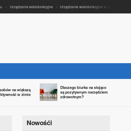
Urządzenia wielofunkcyjne
Urządzenie wielofunkcyjne w nowoczesnym biu
Dlaczego biurka na stojąco
sobów na większą
są pozytywnym narzędziem
ktywność w zimie
zdrowotnym?
Nowośći