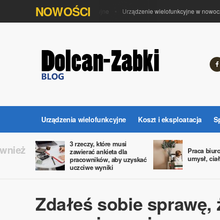
NOWOŚCI
Urządzenia wielofunkcyjne
Urządzenie wielofunkcyjne w nowocze
Urządzenia wielofunkcyjne
Koszt i eksploatacja
S
3 rzeczy, które musi
ównież
Praca biur
zawierać ankieta dla
umysł, ciał
pracowników, aby uzyskać
uczciwe wyniki
Zdałeś sobie sprawę, 