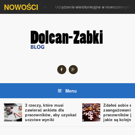
NOWOŚCI
rządzenia wielofunkcyjne
Urządzenie wielofunkcyjne w nowoczesnym biur
Menu
3 rzeczy, które musi
Zdałeś sobie sp
zawierać ankieta dla
zaangażowanie
pracowników, aby uzyskać
pracowników jest
uczciwe wyniki
jakie są kolejne