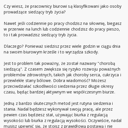
Czy wiesz, że pracownicy biurowi są klasyfikowani jako osoby
prowadzące siedzący tryb życia?
Nawet jeśli codziennie po pracy chodzisz na siłownię, biegasz
w przerwie na lunch lub codziennie chodzisz do pracy pieszo,
to i tak prowadzisz siedzący tryb życia.
Dlaczego? Ponieważ siedzisz przez wiele godzin w ciągu dnia
na swoim biurowym krześle i to wyrządza szkody.
Jest to problem tak poważny, że został nazwany "chorobą
siedzącą". Z czasem zwiększa się ryzyko rozwoju poważnych
problemów zdrowotnych, takich jak choroby serca, cukrzyca i
przewlekłe stany bólowe. Dobra wiadomość? Możesz
przeciwdziałać szkodliwości siedzenia przez długie okresy
czasu, będąc bardziej aktywnym we współczesnym biurze.
Jedną z bardzo skutecznych metod jest rutyna siedzenia i
stania. Nadal będziesz wykonywał swoją pracę, ale przez
pewien czas będziesz stał, używając biurka z regulacją
wysokości lub biurka z regulacją wysokości. Oczywiście, nadal
musisz upewnić się, że stoisz z prawidłową postawą i nie