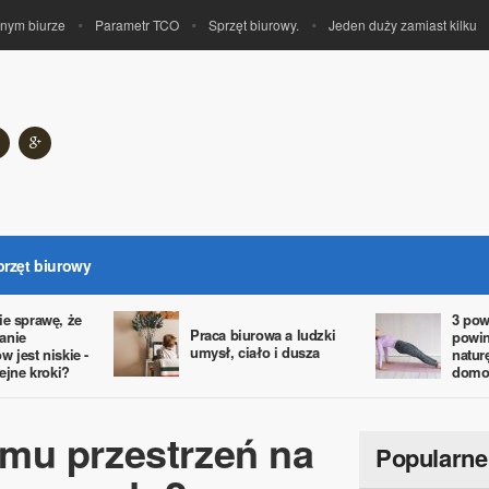
m biurze
Parametr TCO
Sprzęt biurowy.
Jeden duży zamiast kilku
przęt biurowy
ie sprawę, że
3 pow
Praca biurowa a ludzki
anie
powin
umysł, ciało i dusza
 jest niskie -
natur
lejne kroki?
domo
mu przestrzeń na
Popularne