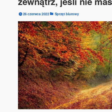
zewnątrz, jeśli nie m
26 czerwca 2022
Sprzęt biurowy