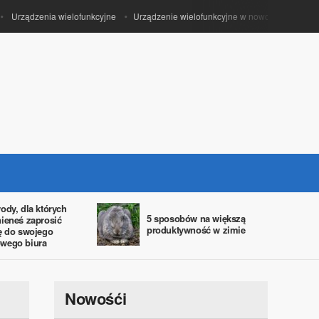
Urządzenia wielofunkcyjne
Urządzenie wielofunkcyjne w nowoczesnym biurze
ody, dla których
5 sposobów na większą
ieneś zaprosić
produktywność w zimie
ę do swojego
wego biura
Nowośći