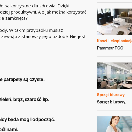
o są korzystne dla zdrowia. Dzięki
iej produktywni. Ale jak można korzystać
cie zamknięta?
rody. W takim przypadku musisz
 zewnątrz stanowiły jego ozdobę. Nie jest
Koszt i eksploatacj
Parametr TCO
że parapety są czyste.
Sprzęt biurowy
ieleń, brąz, szarość itp.
Sprzęt biurowy.
nicy będą mogli odpocząć.
oślinami.