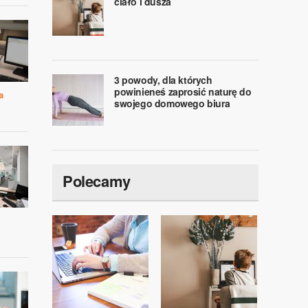
ciało i dusza
3 powody, dla których
powinieneś zaprosić naturę do
a
swojego domowego biura
Polecamy