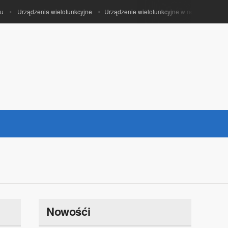
Urządzenia wielofunkcyjne
Urządzenie wielofunkcyjne w nowoczesnym biu
Nowośći