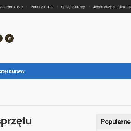
snym biurze
Parametr TCO
Sprzęt biurowy.
Jeden duży zamiast kilku
przęt biurowy
sprzętu
Popularne