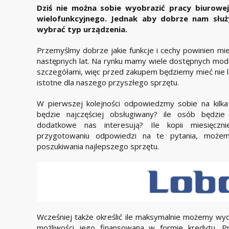
Dziś nie można sobie wyobrazić pracy biurowe
wielofunkcyjnego. Jednak aby dobrze nam służ
wybrać typ urządzenia.
Przemyślmy dobrze jakie funkcje i cechy powinien mi
następnych lat. Na rynku mamy wiele dostępnych modeli
szczegółami, więc przed zakupem będziemy mieć nie la
istotne dla naszego przyszłego sprzętu.
W pierwszej kolejności odpowiedzmy sobie na kilka 
będzie najczęściej obsługiwany? ile osób będzie 
dodatkowe nas interesują? Ile kopii miesięczn
przygotowaniu odpowiedzi na te pytania, możem
poszukiwania najlepszego sprzętu.
Wcześniej także określić ile maksymalnie możemy wyd
możliwości jego finansowana w formie kredytu. P