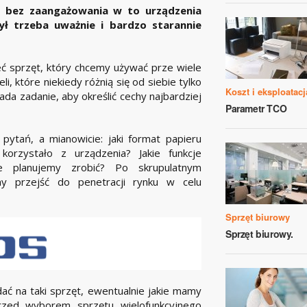
j bez zaangażowania w to urządzenia
ył trzeba uważnie i bardzo starannie
eć sprzęt, który chcemy używać prze wiele
, które niekiedy różnią się od siebie tylko
Koszt i eksploatacj
da zadanie, aby określić cechy najbardziej
Parametr TCO
pytań, a mianowicie: jaki format papieru
korzystało z urządzenia? Jakie funkcje
ie planujemy zrobić? Po skrupulatnym
y przejść do penetracji rynku w celu
Sprzęt biurowy
Sprzęt biurowy.
ać na taki sprzęt, ewentualnie jakie mamy
rzed wyborem sprzętu wielofunkcyjnego