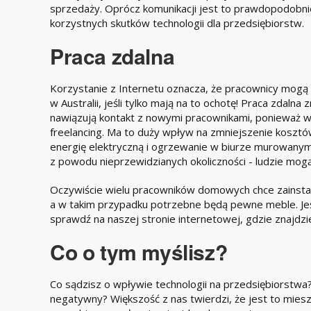
sprzedaży. Oprócz komunikacji jest to prawdopodobnie
korzystnych skutków technologii dla przedsiębiorstw.
Praca zdalna
Korzystanie z Internetu oznacza, że pracownicy mogą p
w Australii, jeśli tylko mają na to ochotę! Praca zdalna
nawiązują kontakt z nowymi pracownikami, ponieważ w 
freelancing. Ma to duży wpływ na zmniejszenie kosztów 
energię elektryczną i ogrzewanie w biurze murowanym,
z powodu nieprzewidzianych okoliczności - ludzie mo
Oczywiście wielu pracowników domowych chce zainst
a w takim przypadku potrzebne będą pewne meble. Jeś
sprawdź na naszej stronie internetowej, gdzie znajdzi
Co o tym myślisz?
Co sądzisz o wpływie technologii na przedsiębiorstw
negatywny? Większość z nas twierdzi, że jest to mies