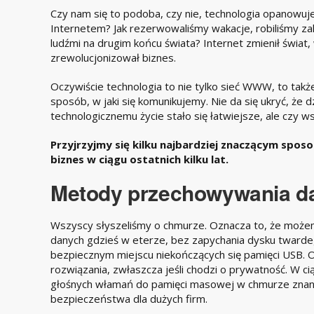
Czy nam się to podoba, czy nie, technologia opanowuj
Internetem? Jak rezerwowaliśmy wakacje, robiliśmy z
ludźmi na drugim końcu świata? Internet zmienił świa
zrewolucjonizował biznes.
Oczywiście technologia to nie tylko sieć WWW, to tak
sposób, w jaki się komunikujemy. Nie da się ukryć, że
technologicznemu życie stało się łatwiejsze, ale czy w
Przyjrzyjmy się kilku najbardziej znaczącym sposo
biznes w ciągu ostatnich kilku lat.
Metody przechowywania da
Wszyscy słyszeliśmy o chmurze. Oznacza to, że możemy
danych gdzieś w eterze, bez zapychania dysku twardeg
bezpiecznym miejscu niekończących się pamięci USB. O
rozwiązania, zwłaszcza jeśli chodzi o prywatność. W ciąg
głośnych włamań do pamięci masowej w chmurze znan
bezpieczeństwa dla dużych firm.