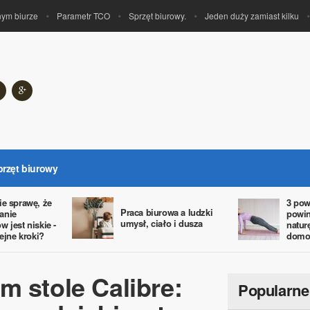
biurze
Parametr TCO
Sprzęt biurowy.
Jeden duży zamiast kilku
U
przęt biurowy
ie sprawę, że
3 pow
Praca biurowa a ludzki
anie
powin
umysł, ciało i dusza
 jest niskie -
natur
lejne kroki?
domo
m stole Calibre:
Popularne