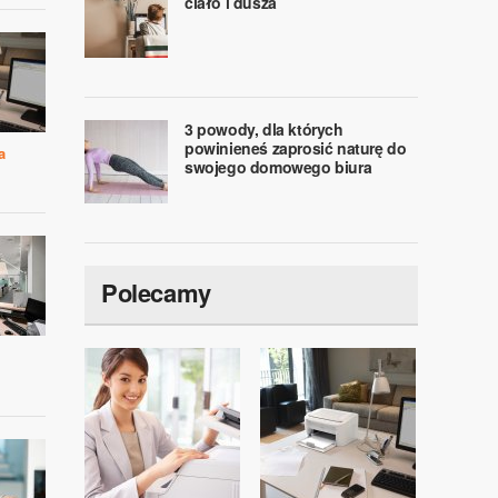
ciało i dusza
3 powody, dla których
powinieneś zaprosić naturę do
a
swojego domowego biura
Polecamy