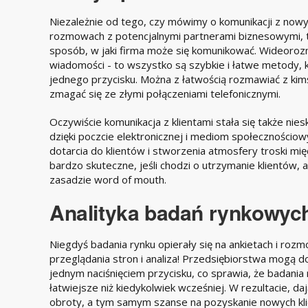
Niezależnie od tego, czy mówimy o komunikacji z nowy
rozmowach z potencjalnymi partnerami biznesowymi, t
sposób, w jaki firma może się komunikować. Wideoroz
wiadomości - to wszystko są szybkie i łatwe metody, 
jednego przycisku. Można z łatwością rozmawiać z kim
zmagać się ze złymi połączeniami telefonicznymi.
Oczywiście komunikacja z klientami stała się także nies
dzięki poczcie elektronicznej i mediom społecznościo
dotarcia do klientów i stworzenia atmosfery troski międ
bardzo skuteczne, jeśli chodzi o utrzymanie klientów,
zasadzie word of mouth.
Analityka badań rynkowyc
Niegdyś badania rynku opierały się na ankietach i rozmow
przeglądania stron i analiza! Przedsiębiorstwa mogą dow
jednym naciśnięciem przycisku, co sprawia, że badania
łatwiejsze niż kiedykolwiek wcześniej. W rezultacie, d
obroty, a tym samym szanse na pozyskanie nowych kl