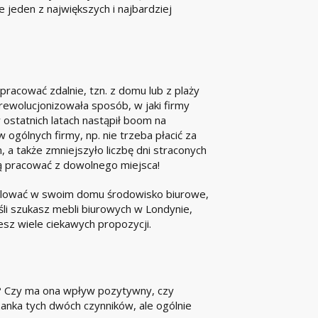
 jeden z największych i najbardziej
racować zdalnie, tzn. z domu lub z plaży
 zrewolucjonizowała sposób, w jaki firmy
ostatnich latach nastąpił boom na
ogólnych firmy, np. nie trzeba płacić za
 a także zmniejszyło liczbę dni straconych
gą pracować z dowolnego miejsca!
alować w swoim domu środowisko biurowe,
li szukasz mebli biurowych w Londynie,
esz wiele ciekawych propozycji.
a? Czy ma ona wpływ pozytywny, czy
zanka tych dwóch czynników, ale ogólnie