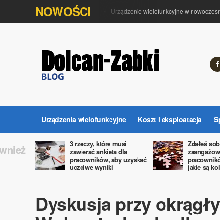
NOWOŚCI
Urządzenia wielofunkcyjne
Urządzenie wielofunkcyjne w nowoczesnym 
Urządzenia wielofunkcyjne
Koszt i eksploatacja
S
3 rzeczy, które musi
Zdałeś sob
ównież
zawierać ankieta dla
zaangażow
pracowników, aby uzyskać
pracowników
uczciwe wyniki
jakie są ko
Dyskusja przy okrągły