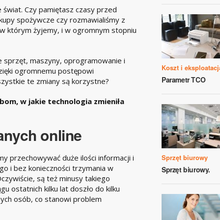
e świat. Czy pamiętasz czasy przed
akupy spożywcze czy rozmawialiśmy z
t, w którym żyjemy, i w ogromnym stopniu
że sprzęt, maszyny, oprogramowanie i
Koszt i eksploatacj
 dzięki ogromnemu postępowi
Parametr TCO
szystkie te zmiany są korzystne?
bom, w jakie technologia zmieniła
nych online
 przechowywać duże ilości informacji i
Sprzęt biurowy
o i bez konieczności trzymania w
Sprzęt biurowy.
czywiście, są też minusy takiego
u ostatnich kilku lat doszło do kilku
ych osób, co stanowi problem