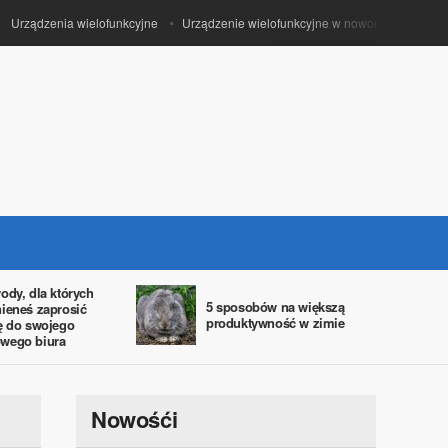
rządzenia wielofunkcyjne
Urządzenie wielofunkcyjne w nowoczesnym biurze
ody, dla których
5 sposobów na większą
ieneś zaprosić
produktywność w zimie
ę do swojego
wego biura
Nowośći